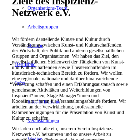
Ziele des
Inspizienz-
Organisations-Team
Netzwerk e.V.
Arbeitsgruppen
Wir fördern darstellende Künste und Kultur durch
Verständigung zwischen Kunst- und Kulturschaffenden,
Historie
der Wirtschaft, der Politik und anderen gesellschaftlichen
Gruppen und Organisationen. Wir haben das Ziel, den
gesellschaftlichen Stellenwert der Tätigkeiten von Kunst-
Berufsbild
und Kulturschaffenden sowie Theaterschaffenden im
künstlerisch-technischen Bereich zu fördern. Wir wollen
eine regionale, nationale und darüber hinausreichende
Infos
Vernetzung schaffen und einen Erfahrungsaustausch sowie
gemeinsame Aktivitäten und Weiterbildungen von
Inspizient*innen, Stage Manager*innen und
Koordinator*innen für Veranstaltungsabläufe fördern. Wir
Infos & Berichte
arbeiten an der Verwirklichung, professionelle
Rahmenbedingungen für die Präsentation von Kunst und
Kultur zu schaffen.
Veranstaltungen
Wir laden euch alle ein, unserem Verein Inspizienz-
Netzwerk e.V. beizutreten und so unsere Arbeit zu
Medien
unterstützen, zu fördern und aktiv mitzumachen.