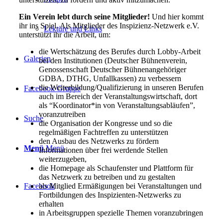
Ein Verein lebt durch seine Mitglieder!
Und hier kommt
ihr ins Spiel. Als Mitglieder des Inspizienz-Netzwerk e.V.
Lektüre und Links
unterstützt ihr die Arbeit, um:
die Wertschätzung des Berufes durch Lobby-Arbeit
Galerien
bei den Institutionen (Deutscher Bühnenverein,
Genossenschaft Deutscher Bühnenangehöriger
GDBA, DTHG, Unfallkassen) zu verbessern
die Weiterbildung/Qualifizierung in unseren Berufen
Facebook Gruppe
auch im Bereich der Veranstaltungswirtschaft, dort
als “Koordinator*in von Veranstaltungsabläufen”,
voranzutreiben
Suche
die Organisation der Kongresse und so die
regelmäßigen Fachtreffen zu unterstützen
den Ausbau des Netzwerks zu fördern
Menü
Menü
Informationen über frei werdende Stellen
weiterzugeben,
die Homepage als Schaufenster und Plattform für
das Netzwerk zu betreiben und zu gestalten
als Mitglied Ermäßigungen bei Veranstaltungen und
Facebook
Fortbildungen des Inspizienten-Netzwerks zu
erhalten
in Arbeitsgruppen spezielle Themen voranzubringen